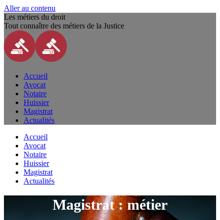
Aller au contenu
Les métiers du droit
Tout connaître des métiers de la Justice
Accueil
Avocat
Notaire
Huissier
Magistrat
Actualités
Accueil
Avocat
Notaire
Huissier
Magistrat
Actualités
Magistrat : métier